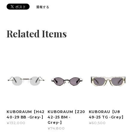
通報する
Related Items
KUBORAUM【H42
KUBORAUM【Z20
KUBORAU【U8
40-29 BB -Grey-】
42-25 BM -
49-25 TG -Grey】
Grey-】
¥132,000
¥60,500
¥74,800