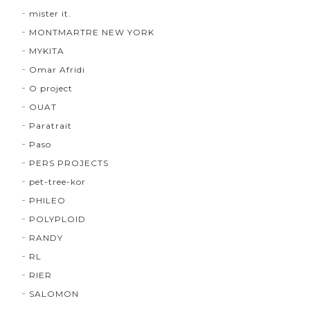
mister it.
MONTMARTRE NEW YORK
MYKITA
Omar Afridi
O project
OUAT
Paratrait
Paso
PERS PROJECTS
pet-tree-kor
PHILEO
POLYPLOID
RANDY
RL
RIER
SALOMON