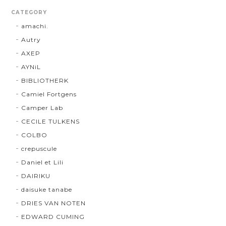
CATEGORY
amachi.
Autry
AXEP
AYNiL
BIBLIOTHERK
Camiel Fortgens
Camper Lab
CECILE TULKENS
COLBO
crepuscule
Daniel et Lili
DAIRIKU
daisuke tanabe
DRIES VAN NOTEN
EDWARD CUMING