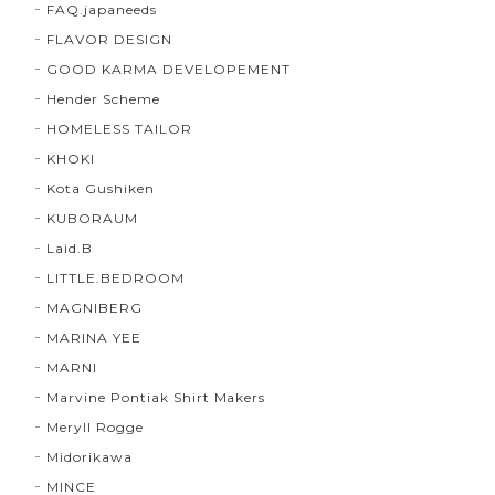
FAQ.japaneeds
FLAVOR DESIGN
GOOD KARMA DEVELOPEMENT
Hender Scheme
HOMELESS TAILOR
KHOKI
Kota Gushiken
KUBORAUM
Laid.B
LITTLE.BEDROOM
MAGNIBERG
MARINA YEE
MARNI
Marvine Pontiak Shirt Makers
Meryll Rogge
Midorikawa
MINCE