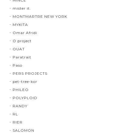
MINCE
mister it.
MONTMARTRE NEW YORK
MYKITA
Omar Afridi
O project
OUAT
Paratrait
Paso
PERS PROJECTS
pet-tree-kor
PHILEO
POLYPLOID
RANDY
RL
RIER
SALOMON