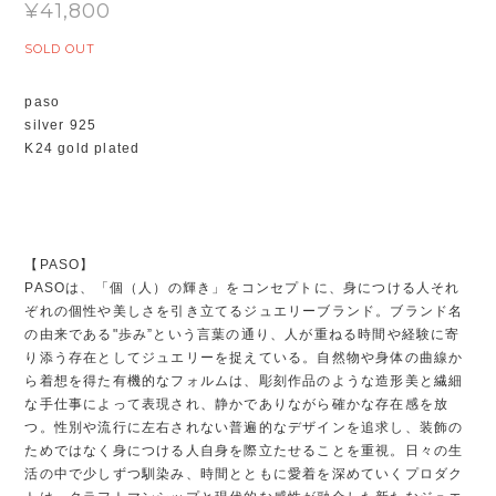
¥41,800
SOLD OUT
paso
silver 925
K24 gold plated
【PASO】
PASOは、「個（人）の輝き」をコンセプトに、身につける人それ
ぞれの個性や美しさを引き立てるジュエリーブランド。ブランド名
の由来である"歩み”という言葉の通り、人が重ねる時間や経験に寄
り添う存在としてジュエリーを捉えている。自然物や身体の曲線か
ら着想を得た有機的なフォルムは、彫刻作品のような造形美と繊細
な手仕事によって表現され、静かでありながら確かな存在感を放
つ。性別や流行に左右されない普遍的なデザインを追求し、装飾の
ためではなく身につける人自身を際立たせることを重視。日々の生
活の中で少しずつ馴染み、時間とともに愛着を深めていくプロダク