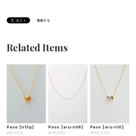
通報する
Related Items
Paso【n13g】
Paso【aru-n06】
Paso【aru-n10】
¥31,900
¥115,500
¥143,000