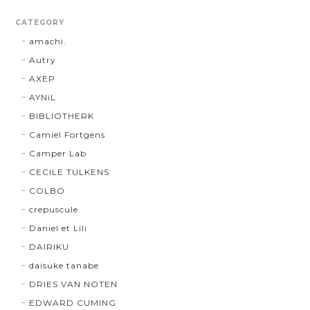
CATEGORY
amachi.
Autry
AXEP
AYNiL
BIBLIOTHERK
Camiel Fortgens
Camper Lab
CECILE TULKENS
COLBO
crepuscule
Daniel et Lili
DAIRIKU
daisuke tanabe
DRIES VAN NOTEN
EDWARD CUMING