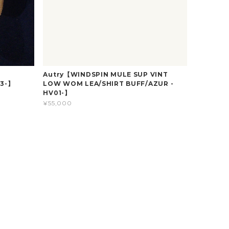
Autry【WINDSPIN MULE SUP VINT
33-】
LOW WOM LEA/SHIRT BUFF/AZUR -
HV01-】
¥55,000