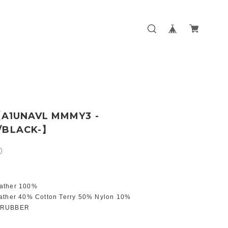
【A1UNAVL MMMY3 -
/BLACK-】
0
ather 100%
ather 40% Cotton Terry 50% Nylon 10%
 RUBBER