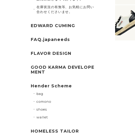
在庫状況の有無等、お気軽にお問い
合わせくださいませ。
EDWARD CUMING
FAQ.japaneeds
FLAVOR DESIGN
GOOD KARMA DEVELOPE
MENT
Hender Scheme
bag
comono
shoes
wallet
HOMELESS TAILOR