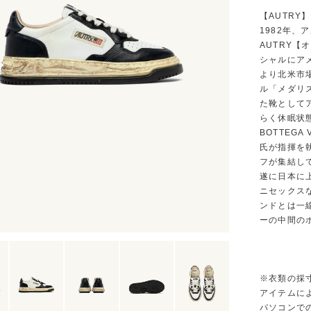
【AUTRY】
1982年
AUTRY
シャルにア
より北米市
ル「メダリ
た靴として
らく休眠状態
BOTTEGA 
氏が指揮を
フが集結して
遂に日本に
ニセックス
ンドとは一
ーの中間の
※衣類の採
アイテムに
パソコンで