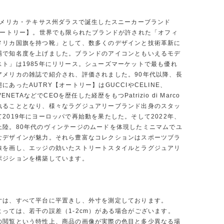
、アメリカ・テキサス州ダラスで誕生したスニーカーブランド
【オートリー】。世界でも限られたブランドが許された「オフィ
メリカ国旗を持つ靴」として、数多くのデザインと技術革新に
場で知名度を上げました。ブランドのアイコンともいえるモデ
スト」は1985年にリリース。シューズマーケットで最も優れ
アメリカの雑誌で紹介され、評価されました。90年代以降、長
にあったAUTRY【オートリー】はGUCCIやCELINE、
VENETAなどでCEOを歴任した経歴をもつPatrizio di Marco
執ることとなり、様々なラグジュアリーブランド出身のスタッ
2019年にヨーロッパで再始動を果たした。そして2022年、
上陸。80年代のヴィンテージのムードを体現したミニマムでユ
なデザインが魅力。それら豊富なコレクションはスポーツブラ
線を画し、エッジの効いたストリートスタイルとラグジュアリ
ポジションを構築しています。
寸は、すべて平台に平置きし、外寸を測定しております。
よっては、若干の誤差（1-2cm）がある場合がございます。
の閲覧という特性上、商品の画像が実際の色目と多少異なる場