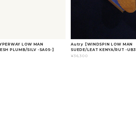
HYPERWAY LOW MAN
Autry【WINDSPIN LOW MAN
ESH PLUMB/SILV -SA05-】
SUEDE/LEAT KENYA/RUT -UB
¥36,300