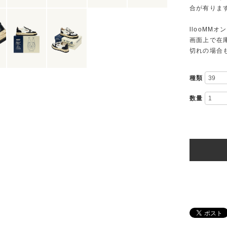
合が有りま
llooMM
画面上で在
切れの場合
種類
数量