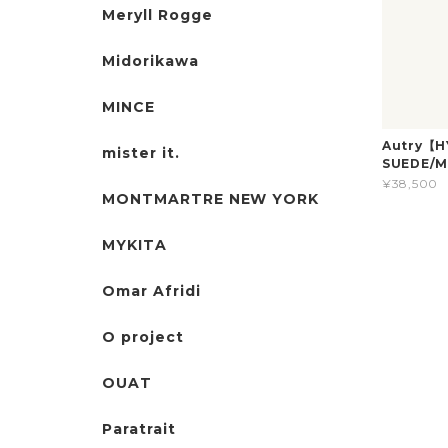
Meryll Rogge
Midorikawa
MINCE
Autry【
mister it.
SUEDE/M
¥38,500
MONTMARTRE NEW YORK
MYKITA
Omar Afridi
O project
OUAT
Paratrait