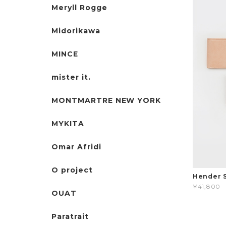
Meryll Rogge
Midorikawa
MINCE
mister it.
MONTMARTRE NEW YORK
MYKITA
Omar Afridi
O project
Hender 
¥41,800
OUAT
Paratrait