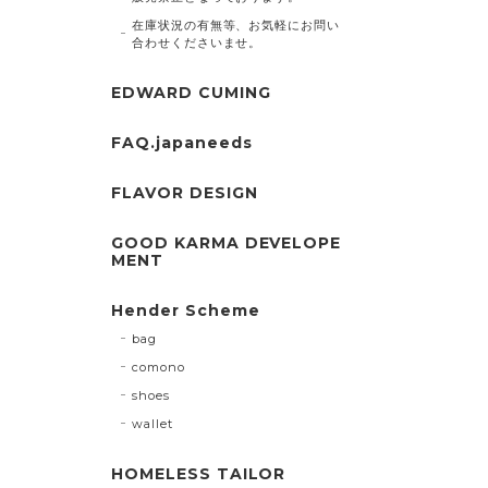
在庫状況の有無等、お気軽にお問い
合わせくださいませ。
EDWARD CUMING
FAQ.japaneeds
FLAVOR DESIGN
GOOD KARMA DEVELOPE
MENT
Hender Scheme
bag
comono
shoes
wallet
HOMELESS TAILOR