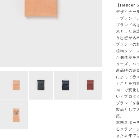
【Hender 
デザイナーR
ーブランド
ブランド名は
来とした造
う思想が込
ブランドの
植物タンニ
た個体差を
ューズ、バ
新品時の完
によって徐
くことを前
均一で変化
いくプロダ
ブランドを象徴す
製品として
築。
本来スポー
るクラフト
また近年で