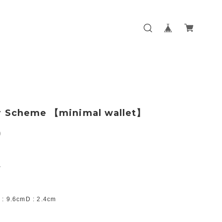
 Scheme 【minimal wallet】
0
r
 : 9.6cmD : 2.4cm