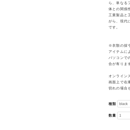
ら、単なる
体との関係
工業製品と
がら、現代
です。
※衣類の採
アイテムに
パソコンで
合が有りま
オンライン
画面上で在
切れの場合
種類
数量