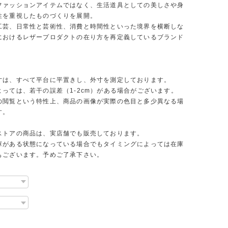
ファッションアイテムではなく、生活道具としての美しさや身
性を重視したものづくりを展開。
工芸、日常性と芸術性、消費と時間性といった境界を横断しな
におけるレザープロダクトの在り方を再定義しているブランド
寸は、すべて平台に平置きし、外寸を測定しております。
よっては、若干の誤差（1-2cm）がある場合がございます。
の閲覧という特性上、商品の画像が実際の色目と多少異なる場
す。
ストアの商品は、実店舗でも販売しております。
庫がある状態になっている場合でもタイミングによっては在庫
もございます。予めご了承下さい。