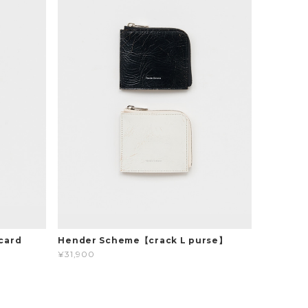
card
Hender Scheme【crack L purse】
¥31,900