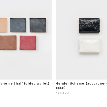
Scheme【half folded wallet】
Hender Scheme【accordion 
case】
¥36,300