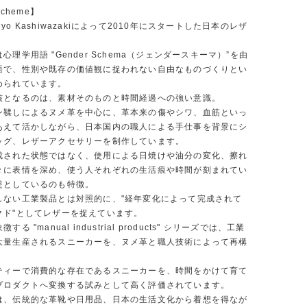
Scheme】
yo Kashiwazakiによって2010年にスタートした日本のレザ
。
心理学用語 "Gender Schema（ジェンダースキーマ）”を由
語で、性別や既存の価値観に捉われない自由なものづくりとい
められています。
核となるのは、素材そのものと時間経過への強い意識。
ン鞣しによるヌメ革を中心に、革本来の傷やシワ、血筋といっ
あえて活かしながら、日本国内の職人による手仕事を背景にシ
ッグ、レザーアクセサリーを制作しています。
成された状態ではなく、使用による日焼けや油分の変化、擦れ
々に表情を深め、使う人それぞれの生活痕や時間が刻まれてい
提としているのも特徴。
しない工業製品とは対照的に、"経年変化によって完成されて
クド"としてレザーを捉えています。
る "manual industrial products" シリーズでは、工業
大量生産されるスニーカーを、ヌメ革と職人技術によって再構
ティーで消費的な存在であるスニーカーを、時間をかけて育て
プロダクトへ変換する試みとして高く評価されています。
は、伝統的な革靴や日用品、日本の生活文化から着想を得なが