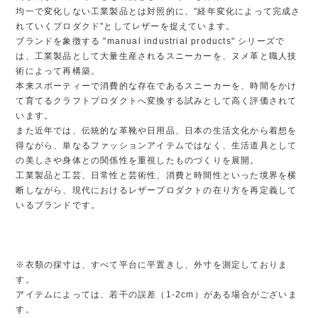
均一で変化しない工業製品とは対照的に、"経年変化によって完成さ
れていくプロダクド"としてレザーを捉えています。
ブランドを象徴する "manual industrial products" シリーズで
は、工業製品として大量生産されるスニーカーを、ヌメ革と職人技
術によって再構築。
本来スポーティーで消費的な存在であるスニーカーを、時間をかけ
て育てるクラフトプロダクトへ変換する試みとして高く評価されて
います。
また近年では、伝統的な革靴や日用品、日本の生活文化から着想を
得ながら、単なるファッションアイテムではなく、生活道具として
の美しさや身体との関係性を重視したものづくりを展開。
工業製品と工芸、日常性と芸術性、消費と時間性といった境界を横
断しながら、現代におけるレザープロダクトの在り方を再定義して
いるブランドです。
※衣類の採寸は、すべて平台に平置きし、外寸を測定しておりま
す。
アイテムによっては、若干の誤差（1-2cm）がある場合がございま
す。