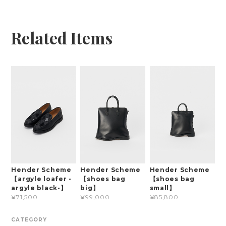
Related Items
Hender Scheme
Hender Scheme
Hender Scheme
【argyle loafer -
【shoes bag
【shoes bag
argyle black-】
big】
small】
¥71,500
¥99,000
¥85,800
CATEGORY