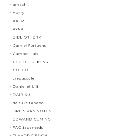
amachi.
Autry
AXEP
AYNiL
BIBLIOTHERK
Camiel Fortgens
Camper Lab
CECILE TULKENS
COLBO
crepuscule
Daniel et Lili
DAIRIKU
daisuke tanabe
DRIES VAN NOTEN
EDWARD CUMING
FAQ.japaneeds
FLAVOR DESIGN