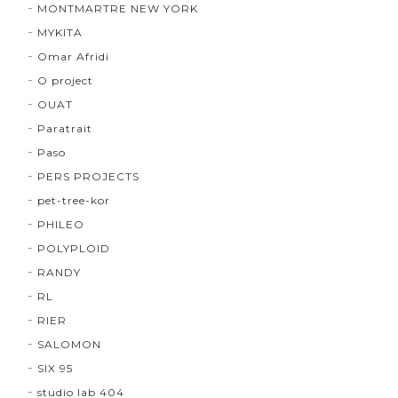
MONTMARTRE NEW YORK
MYKITA
Omar Afridi
O project
OUAT
Paratrait
Paso
PERS PROJECTS
pet-tree-kor
PHILEO
POLYPLOID
RANDY
RL
RIER
SALOMON
SIX 95
studio lab 404