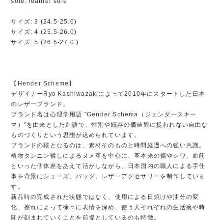
sole: leather sole
サイズ: 3 (24.5-25.0)
サイズ: 4 (25.5-26.0)
サイズ: 5 (26.5-27.0 )
【Hender Scheme】
デザイナーRyo Kashiwazakiによって2010年にスタートした日本
のレザーブランド。
ブランド名は心理学用語 "Gender Schema（ジェンダースキー
マ）”を由来とした造語で、性別や既存の価値観に捉われない自由な
ものづくりという思想が込められています。
ブランドの核となるのは、素材そのものと時間経過への強い意識。
植物タンニン鞣しによるヌメ革を中心に、革本来の傷やシワ、血筋
といった個体差をあえて活かしながら、日本国内の職人による手仕
事を背景にシューズ、バッグ、レザーアクセサリーを制作していま
す。
新品時の完成された状態ではなく、使用による日焼けや油分の変
化、擦れによって徐々に表情を深め、使う人それぞれの生活痕や時
間が刻まれていくことを前提としているのも特徴。