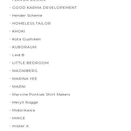
GOOD KARMA DEVELOPEMENT
Hender Scheme
HOMELESS TAILOR
KHOKI
Kota Gushiken
KUBORAUM
Laid.B
LITTLE.BEDROOM
MAGNIBERG
MARINA YEE
MARNI
Marvine Pontiak Shirt Makers
Meryll Rogge
Midorikawa
MINCE
mister it.