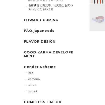
在庫状況の有無等、お気軽にお問い
合わせくださいませ。
EDWARD CUMING
FAQ.japaneeds
FLAVOR DESIGN
GOOD KARMA DEVELOPE
MENT
Hender Scheme
bag
comono
shoes
wallet
HOMELESS TAILOR