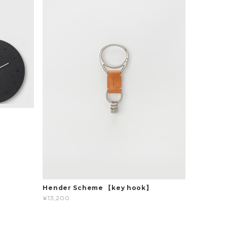
Hender Scheme 【key hook】
¥13,200