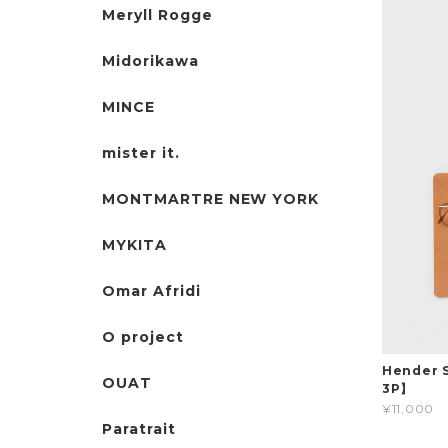
Meryll Rogge
Midorikawa
MINCE
mister it.
MONTMARTRE NEW YORK
MYKITA
Omar Afridi
O project
Hender 
OUAT
3P】
¥11,000
Paratrait