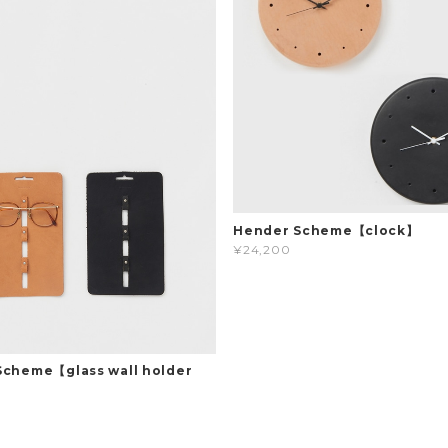
Hender Scheme【clock】
¥24,200
Scheme【glass wall holder