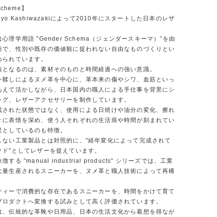
Scheme】
yo Kashiwazakiによって2010年にスタートした日本のレザ
。
心理学用語 "Gender Schema（ジェンダースキーマ）”を由
語で、性別や既存の価値観に捉われない自由なものづくりとい
められています。
核となるのは、素材そのものと時間経過への強い意識。
ン鞣しによるヌメ革を中心に、革本来の傷やシワ、血筋といっ
あえて活かしながら、日本国内の職人による手仕事を背景にシ
ッグ、レザーアクセサリーを制作しています。
成された状態ではなく、使用による日焼けや油分の変化、擦れ
々に表情を深め、使う人それぞれの生活痕や時間が刻まれてい
提としているのも特徴。
しない工業製品とは対照的に、"経年変化によって完成されて
クド"としてレザーを捉えています。
る "manual industrial products" シリーズでは、工業
大量生産されるスニーカーを、ヌメ革と職人技術によって再構
ティーで消費的な存在であるスニーカーを、時間をかけて育て
プロダクトへ変換する試みとして高く評価されています。
は、伝統的な革靴や日用品、日本の生活文化から着想を得なが