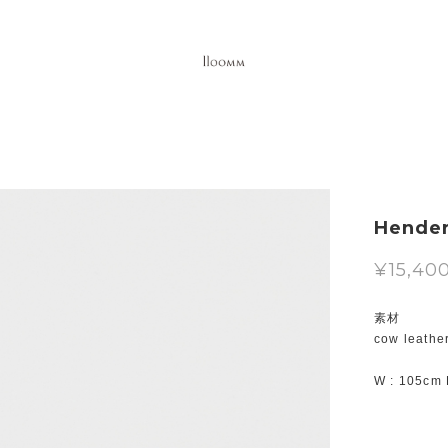
Hende
¥15,40
素材
cow leathe
W : 105cm 