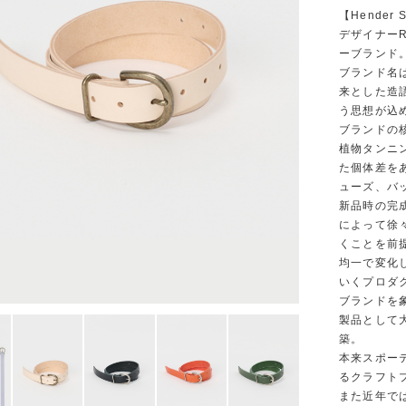
【Hender 
デザイナーR
ーブランド
ブランド名は
来とした造
う思想が込
ブランドの
植物タンニ
た個体差を
ューズ、バ
新品時の完
によって徐
くことを前
均一で変化
いくプロダ
ブランドを象徴す
製品として
築。
本来スポー
るクラフト
また近年で