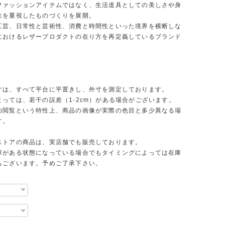
ファッションアイテムではなく、生活道具としての美しさや身
性を重視したものづくりを展開。
工芸、日常性と芸術性、消費と時間性といった境界を横断しな
におけるレザープロダクトの在り方を再定義しているブランド
寸は、すべて平台に平置きし、外寸を測定しております。
よっては、若干の誤差（1-2cm）がある場合がございます。
の閲覧という特性上、商品の画像が実際の色目と多少異なる場
す。
ストアの商品は、実店舗でも販売しております。
庫がある状態になっている場合でもタイミングによっては在庫
もございます。予めご了承下さい。