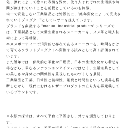
化、擦れによって徐々に表情を深め、使う人それぞれの生活痕や時
間が刻まれていくことを前提としているのも特徴。
均一で変化しない工業製品とは対照的に、"経年変化によって完成さ
れていくプロダクド"としてレザーを捉えています。
ブランドを象徴する "manual industrial products" シリーズで
は、工業製品として大量生産されるスニーカーを、ヌメ革と職人技
術によって再構築。
本来スポーティーで消費的な存在であるスニーカーを、時間をかけ
て育てるクラフトプロダクトへ変換する試みとして高く評価されて
います。
また近年では、伝統的な革靴や日用品、日本の生活文化から着想を
得ながら、単なるファッションアイテムではなく、生活道具として
の美しさや身体との関係性を重視したものづくりを展開。
工業製品と工芸、日常性と芸術性、消費と時間性といった境界を横
断しながら、現代におけるレザープロダクトの在り方を再定義して
いるブランドです。
※衣類の採寸は、すべて平台に平置きし、外寸を測定しておりま
す。