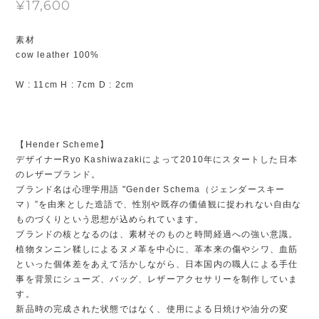
¥17,600
素材
cow leather 100%
W : 11cm H : 7cm D : 2cm
【Hender Scheme】
デザイナーRyo Kashiwazakiによって2010年にスタートした日本
のレザーブランド。
ブランド名は心理学用語 "Gender Schema（ジェンダースキー
マ）”を由来とした造語で、性別や既存の価値観に捉われない自由な
ものづくりという思想が込められています。
ブランドの核となるのは、素材そのものと時間経過への強い意識。
植物タンニン鞣しによるヌメ革を中心に、革本来の傷やシワ、血筋
といった個体差をあえて活かしながら、日本国内の職人による手仕
事を背景にシューズ、バッグ、レザーアクセサリーを制作していま
す。
新品時の完成された状態ではなく、使用による日焼けや油分の変