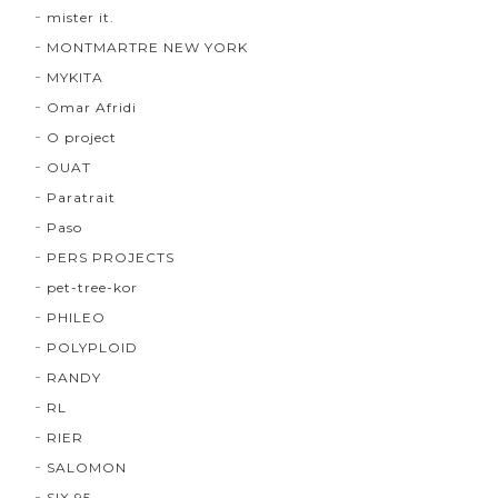
mister it.
MONTMARTRE NEW YORK
MYKITA
Omar Afridi
O project
OUAT
Paratrait
Paso
PERS PROJECTS
pet-tree-kor
PHILEO
POLYPLOID
RANDY
RL
RIER
SALOMON
SIX 95