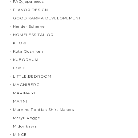
FAQ.japaneeds
FLAVOR DESIGN
GOOD KARMA DEVELOPEMENT
Hender Scheme
HOMELESS TAILOR
KHOKI
Kota Gushiken
KUBORAUM
Laid.B
LITTLE.BEDROOM
MAGNIBERG
MARINA YEE
MARNI
Marvine Pontiak Shirt Makers
Meryll Rogge
Midorikawa
MINCE