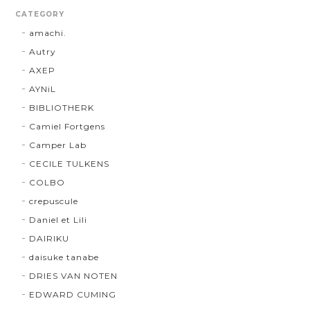
CATEGORY
amachi.
Autry
AXEP
AYNiL
BIBLIOTHERK
Camiel Fortgens
Camper Lab
CECILE TULKENS
COLBO
crepuscule
Daniel et Lili
DAIRIKU
daisuke tanabe
DRIES VAN NOTEN
EDWARD CUMING