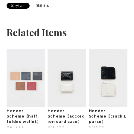
通報する
Related Items
Hender
Hender
Hender
Scheme【half
Scheme【accord
Scheme【crack L
folded wallet】
ion card case】
purse】
¥41,800
¥36,300
¥31,900