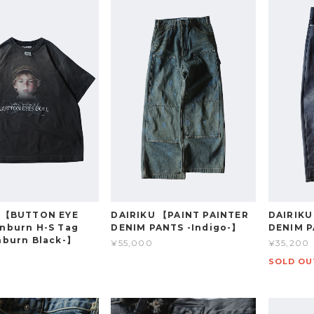
 【BUTTON EYE
DAIRIKU 【PAINT PAINTER
DAIRIKU
nburn H-S Tag
DENIM PANTS -Indigo-】
DENIM P
nburn Black-】
¥55,000
¥35,200
SOLD OU