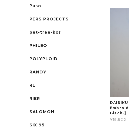
Paso
PERS PROJECTS
pet-tree-kor
PHILEO
POLYPLOID
RANDY
RL
RIER
DAIRIKU
Embroida
SALOMON
Black-】
¥19,800
SIX 95