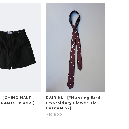
 【CHINO HALF
DAIRIKU 【“Hunting Bird”
 PANTS -Black-】
Embroidary Flower Tie -
Bordeaux-】
¥19,800