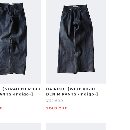
 【STRAIGHT RIGID
DAIRIKU 【WIDE RIGID
ANTS -Indigo-】
DENIM PANTS -Indigo-】
¥39,600
T
SOLD OUT