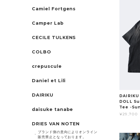
Camiel Fortgens
Camper Lab
CECILE TULKENS
COLBO
crepuscule
Daniel et Lili
DAIRIKU
DAIRIKU
DOLL Su
Tee -Su
daisuke tanabe
¥29,700
DRIES VAN NOTEN
ブランド側の意向によりオンライン
販売禁止となっております。