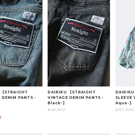
 【STRAIGHT
DAIRIKU 【STRAIGHT
DAIRIKU
 DENIM PANTS -
VINTAGE DENIM PANTS -
SLEEVE 
】
Black-】
Aqua-】
¥49,500
¥121,000
T