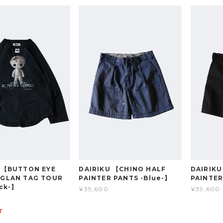
 【BUTTON EYE
DAIRIKU 【CHINO HALF
DAIRIKU
AGLAN TAG TOUR
PAINTER PANTS -Blue-】
PAINTER
ack-】
¥39,600
¥39,600
T