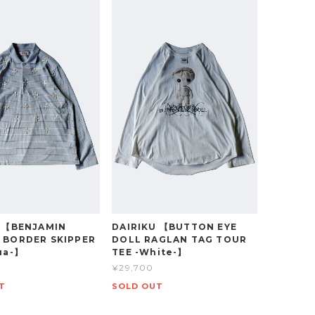
U 【BENJAMIN
DAIRIKU 【BUTTON EYE
 BORDER SKIPPER
DOLL RAGLAN TAG TOUR
ua-】
TEE -White-】
¥29,700
T
SOLD OUT