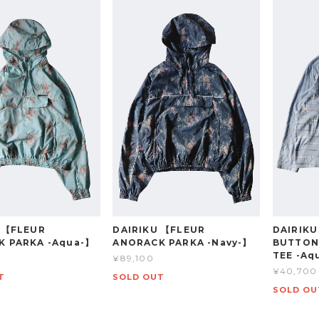
 【FLEUR
DAIRIKU 【FLEUR
DAIRIK
K PARKA -Aqua-】
ANORACK PARKA -Navy-】
BUTTON
TEE -Aq
¥89,100
¥40,700
T
SOLD OUT
SOLD OU