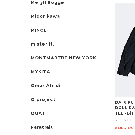
Meryll Rogge
Midorikawa
MINCE
mister it.
MONTMARTRE NEW YORK
MYKITA
Omar Afridi
O project
DAIRIKU
DOLL R
OUAT
TEE -Bl
¥29,700
Paratrait
SOLD OU