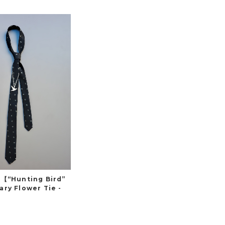
 【“Hunting Bird”
ry Flower Tie -