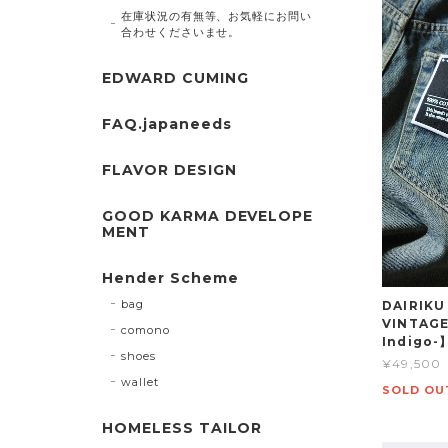
在庫状況の有無等、お気軽にお問い
合わせくださいませ。
EDWARD CUMING
FAQ.japaneeds
FLAVOR DESIGN
GOOD KARMA DEVELOPE
MENT
Hender Scheme
bag
DAIRIKU
VINTAGE
comono
Indigo-
shoes
¥49,500
wallet
SOLD OU
HOMELESS TAILOR