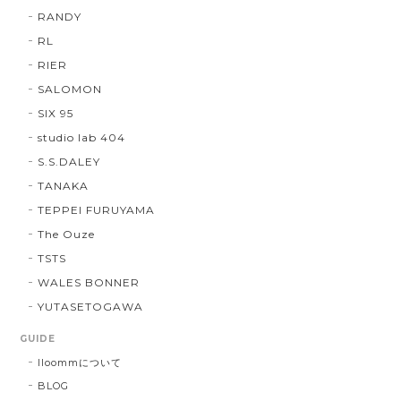
RANDY
RL
RIER
SALOMON
SIX 95
studio lab 404
S.S.DALEY
TANAKA
TEPPEI FURUYAMA
The Ouze
TSTS
WALES BONNER
YUTASETOGAWA
GUIDE
lloommについて
BLOG