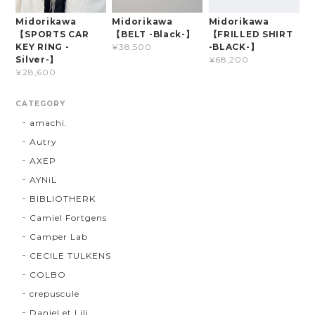
Midorikawa
Midorikawa
Midorikawa
【SPORTS CAR
【BELT -Black-】
【FRILLED SHIRT
KEY RING -
-BLACK-】
¥38,500
Silver-】
¥68,200
¥28,600
CATEGORY
amachi.
Autry
AXEP
AYNiL
BIBLIOTHERK
Camiel Fortgens
Camper Lab
CECILE TULKENS
COLBO
crepuscule
Daniel et Lili