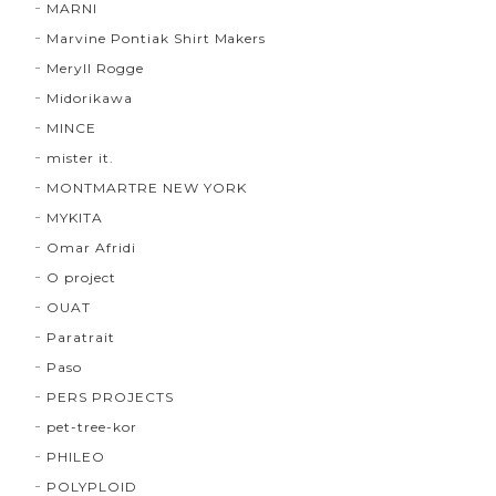
MARNI
Marvine Pontiak Shirt Makers
Meryll Rogge
Midorikawa
MINCE
mister it.
MONTMARTRE NEW YORK
MYKITA
Omar Afridi
O project
OUAT
Paratrait
Paso
PERS PROJECTS
pet-tree-kor
PHILEO
POLYPLOID